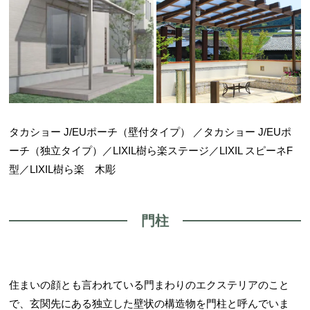
タカショー J/EUポーチ（壁付タイプ） ／タカショー J/EUポ
ーチ（独立タイプ）／LIXIL樹ら楽ステージ／LIXIL スピーネF
型／LIXIL樹ら楽 木彫
門柱
住まいの顔とも言われている門まわりのエクステリアのこと
で、玄関先にある独立した壁状の構造物を門柱と呼んでいま